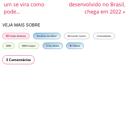
um se vira como
desenvolvido no Brasil,
pode…
chega em 2022 »
VEJA MAIS SOBRE
Todas Notícias
Escolhas do Editor
Bernardo Castro
Curiosidades
MINI
MINI Cooper
Seu Bolso
Vídeos
3 Comentários