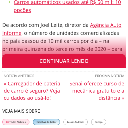
Carros automáticos usados até R$ 50 mil: 10
opções
De acordo com Joel Leite, diretor da
Agência Auto
Informe
, o número de unidades comercializadas
no país passou de 10 mil carros por dia – na
primeira quinzena do terceiro mês de 2020 – para
700. A redução representa mais de 90%.
CONTINUAR LENDO
NOTÍCIA ANTERIOR
PRÓXIMA NOTÍCIA
« Carregador de bateria
Senai oferece curso de
de carro é seguro? Veja
mecânica gratuito e a
cuidados ao usá-lo!
distância »
VEJA MAIS SOBRE
Todas Notícias
Escolhas do Editor
Laurie Andrade
Serviço