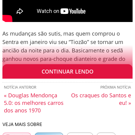
As mudanças são sutis, mas quem comprou o
Sentra em janeiro viu seu “Tiozão” se tornar um
ancião da noite para o dia. Basicamente o sedã
ganhou novos para-choque dianteiro e grade do
radiador.
CONTINUAR LENDO
NOTÍCIA ANTERIOR
PRÓXIMA NOTÍCIA
« Douglas Mendonça
Os craques do Santos e
5.0: os melhores carros
eu! »
dos anos 1970
VEJA MAIS SOBRE