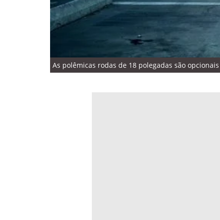
As polêmicas rodas de 18 polegadas são opcionais 