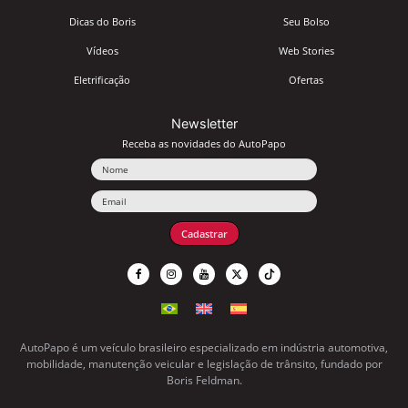
Dicas do Boris
Seu Bolso
Vídeos
Web Stories
Eletrificação
Ofertas
Newsletter
Receba as novidades do AutoPapo
Nome
Email
Cadastrar
AutoPapo é um veículo brasileiro especializado em indústria automotiva,
mobilidade, manutenção veicular e legislação de trânsito, fundado por
Boris Feldman.