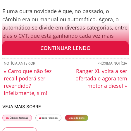
E uma outra novidade é que, no passado, o
câmbio era ou manual ou automático. Agora, o
automático se divide em diversas categorias, entre
elas o CVT, que está ganhando cada vez mais
espaço.
CONTINUAR LENDO
NOTÍCIA ANTERIOR
PRÓXIMA NOTÍCIA
« Carro que não fez
Ranger XL volta a ser
recall poderá ser
ofertada e agora tem
revendido?
motor a diesel »
Infelizmente, sim!
VEJA MAIS SOBRE
Últimas Notícias
Boris Feldman
Dicas do Boris