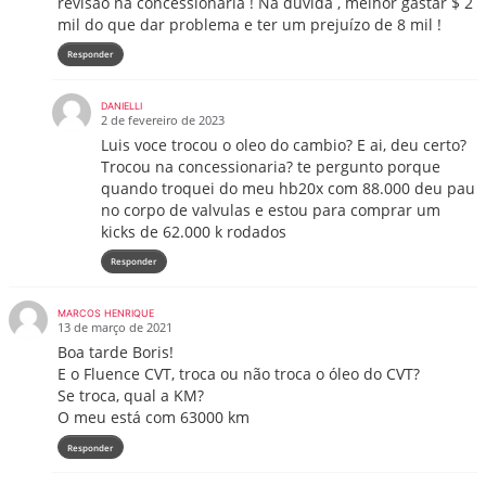
revisão na concessionaria ! Na duvida , melhor gastar $ 2
mil do que dar problema e ter um prejuízo de 8 mil !
Responder
DANIELLI
2 de fevereiro de 2023
Luis voce trocou o oleo do cambio? E ai, deu certo?
Trocou na concessionaria? te pergunto porque
quando troquei do meu hb20x com 88.000 deu pau
no corpo de valvulas e estou para comprar um
kicks de 62.000 k rodados
Responder
MARCOS HENRIQUE
13 de março de 2021
Boa tarde Boris!
E o Fluence CVT, troca ou não troca o óleo do CVT?
Se troca, qual a KM?
O meu está com 63000 km
Responder