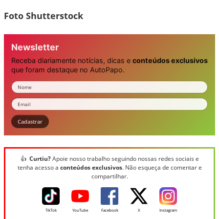
Foto Shutterstock
Newsletter
Receba diariamente notícias, dicas e
conteúdos exclusivos
que foram destaque no AutoPapo.
Nome
Email
Cadastrar
👍
Curtiu?
Apoie nosso trabalho seguindo nossas redes sociais e
tenha acesso a
conteúdos exclusivos
. Não esqueça de comentar e
compartilhar.
TikTok
YouTube
Facebook
X
Instagram