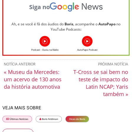
Siga no
Ah, e se você é fã dos áudios do
Boris
, acompanhe o
AutoPapo
no
YouTube Podcasts:
Podcast - Ouviu na Rádio
AutoPapo Podcast
NOTÍCIA ANTERIOR
PRÓXIMA NOTÍCIA
« Museu da Mercedes:
T-Cross se sai bem no
um acervo de 130 anos
teste de impacto do
da história automotiva
Latin NCAP; Yaris
também »
VEJA MAIS SOBRE
Últimas Notícias
Boris Feldman
Dicas do Boris