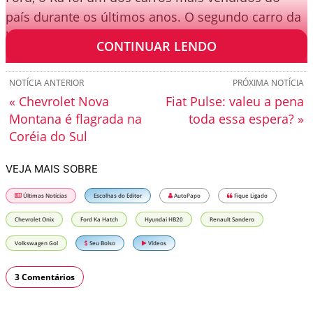
país durante os últimos anos. O segundo carro da
lista foi o Chevrolet Onix.
CONTINUAR LENDO
NOTÍCIA ANTERIOR
PRÓXIMA NOTÍCIA
« Chevrolet Nova
Fiat Pulse: valeu a pena
Montana é flagrada na
toda essa espera? »
Coréia do Sul
VEJA MAIS SOBRE
Últimas Notícias
Escolhas do Editor
AutoPapo
Fique Ligado
Chevrolet Onix
Ford Ka Hatch
Hyundai HB20
Renault Sandero
Volkswagen Gol
Seu Bolso
Vídeos
3 Comentários