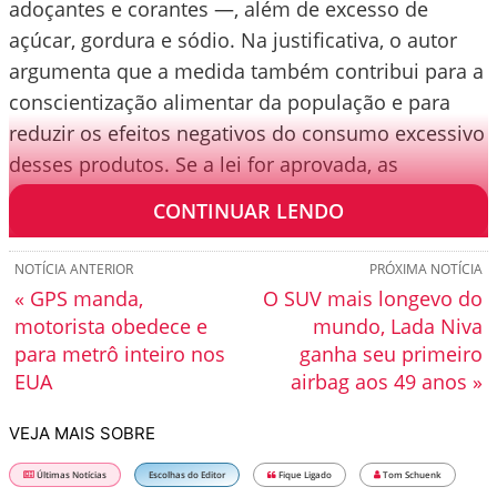
adoçantes e corantes —, além de excesso de
açúcar, gordura e sódio. Na justificativa, o autor
argumenta que a medida também contribui para a
conscientização alimentar da população e para
reduzir os efeitos negativos do consumo excessivo
desses produtos. Se a lei for aprovada, as
empresas terão 180 dias para se adequar.
CONTINUAR LENDO
NOTÍCIA ANTERIOR
PRÓXIMA NOTÍCIA
« GPS manda,
O SUV mais longevo do
motorista obedece e
mundo, Lada Niva
para metrô inteiro nos
ganha seu primeiro
EUA
airbag aos 49 anos »
VEJA MAIS SOBRE
Últimas Notícias
Escolhas do Editor
Fique Ligado
Tom Schuenk