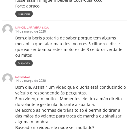
fosse assim ninguém beberia Coca-Cola kkkk
Forte abraço.
Responder
MANOEL JAIR VIEIRA SILVA
14 de março de 2020
Bom.dia boris gostaria de saber porque tem algums
mecanico que falar mau dos motores 3 cilindros disse
que vai ser bomba estes motores de 3 celibros verdade
ou mitos
Responder
EDNEI SILVA
14 de março de 2020
Bom dia, Assistir um vídeo que o Boris está conduzindo o
veículo e respondendo às perguntas.
E no vídeo, em muitos. Momentos ele tira a mão direita
do volante e gesticula durante a sua fala.
De acordo as normas de trânsito só é permitido tirar a
das mãos do volante para troca de marcha ou sinalizar
alguma manobra.
Baseado no vídeo, ele pode ser multado?