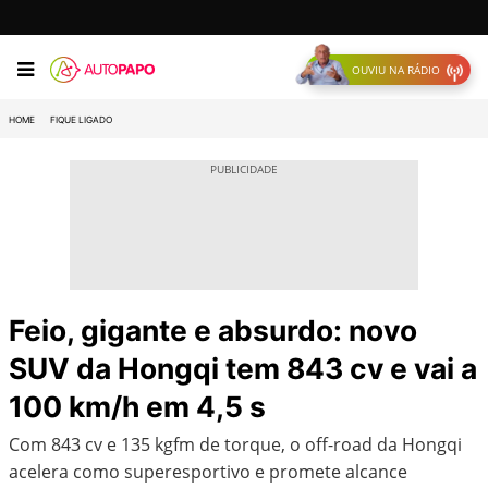
OUVIU NA RÁDIO
HOME
FIQUE LIGADO
Feio, gigante e absurdo: novo
SUV da Hongqi tem 843 cv e vai a
100 km/h em 4,5 s
Com 843 cv e 135 kgfm de torque, o off-road da Hongqi
acelera como superesportivo e promete alcance