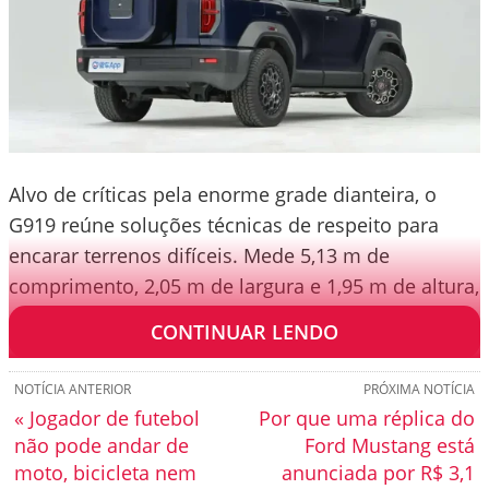
Alvo de críticas pela enorme grade dianteira, o
G919 reúne soluções técnicas de respeito para
encarar terrenos difíceis. Mede 5,13 m de
comprimento, 2,05 m de largura e 1,95 m de altura,
com distância entre-eixos de 2,90 m.
CONTINUAR LENDO
NOTÍCIA ANTERIOR
PRÓXIMA NOTÍCIA
« Jogador de futebol
Por que uma réplica do
não pode andar de
Ford Mustang está
moto, bicicleta nem
anunciada por R$ 3,1