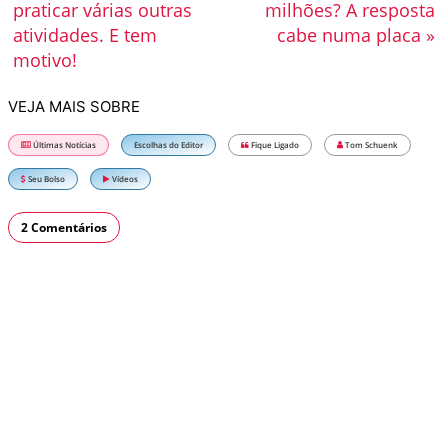
praticar várias outras
milhões? A resposta
atividades. E tem
cabe numa placa »
motivo!
VEJA MAIS SOBRE
Últimas Notícias
Escolhas do Editor
Fique Ligado
Tom Schuenk
Seu Bolso
Vídeos
2 Comentários