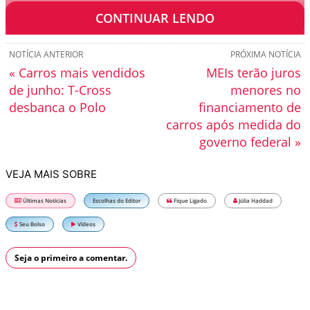
perfeita, e a linha ABT leva esse conceito ao limite.
CONTINUAR LENDO
NOTÍCIA ANTERIOR
PRÓXIMA NOTÍCIA
« Carros mais vendidos
MEIs terão juros
de junho: T-Cross
menores no
desbanca o Polo
financiamento de
carros após medida do
governo federal »
VEJA MAIS SOBRE
Últimas Notícias
Escolhas do Editor
Fique Ligado
Júlia Haddad
Seu Bolso
Vídeos
Seja o primeiro a comentar.