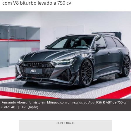
com V8 biturbo levado a 750 cv
Fernando Alonso foi visto em Mônaco com um exclusivo Audi RS6-R ABT de 750 cv
(Foto: ABT | Divulgação)