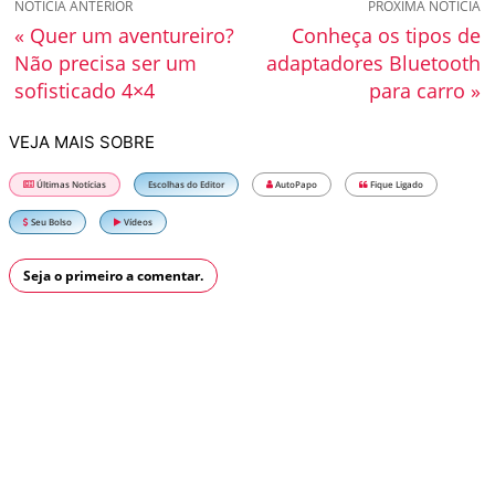
NOTÍCIA ANTERIOR
PRÓXIMA NOTÍCIA
« Quer um aventureiro?
Conheça os tipos de
Não precisa ser um
adaptadores Bluetooth
sofisticado 4×4
para carro »
VEJA MAIS SOBRE
Últimas Notícias
Escolhas do Editor
AutoPapo
Fique Ligado
Seu Bolso
Vídeos
Seja o primeiro a comentar.