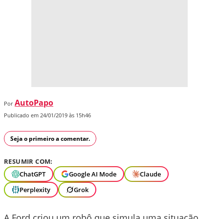
AutoPapo
Por
Publicado em 24/01/2019 às 15h46
Seja o primeiro a comentar.
RESUMIR COM:
ChatGPT
Google AI Mode
Claude
Perplexity
Grok
A Ford criou um robô que simula uma situação