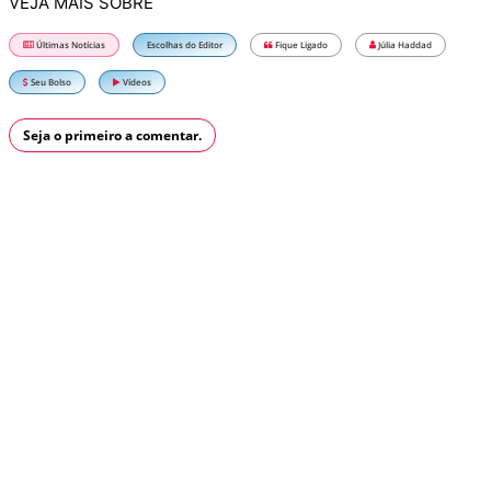
VEJA MAIS SOBRE
Últimas Notícias
Escolhas do Editor
Fique Ligado
Júlia Haddad
Seu Bolso
Vídeos
Seja o primeiro a comentar.