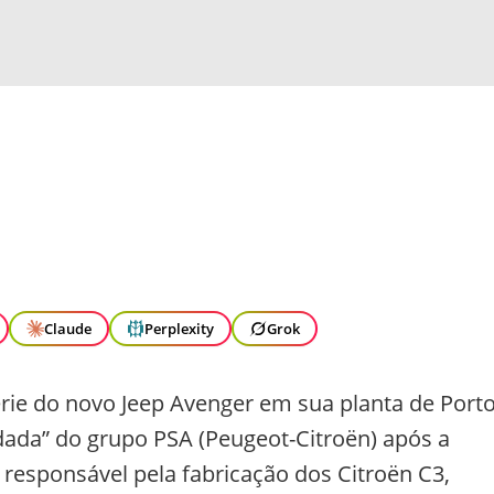
Claude
Perplexity
Grok
érie do novo Jeep Avenger em sua planta de Port
erdada” do grupo PSA (Peugeot-Citroën) após a
é responsável pela fabricação dos Citroën C3,