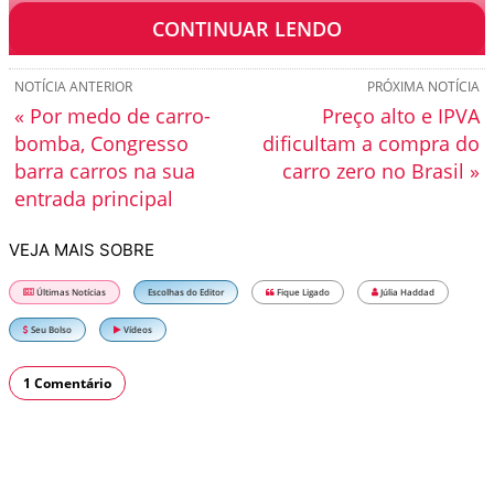
que o havia transportado até o endereço.
CONTINUAR LENDO
NOTÍCIA ANTERIOR
PRÓXIMA NOTÍCIA
« Por medo de carro-
Preço alto e IPVA
bomba, Congresso
dificultam a compra do
barra carros na sua
carro zero no Brasil »
entrada principal
VEJA MAIS SOBRE
Últimas Notícias
Escolhas do Editor
Fique Ligado
Júlia Haddad
Seu Bolso
Vídeos
1 Comentário