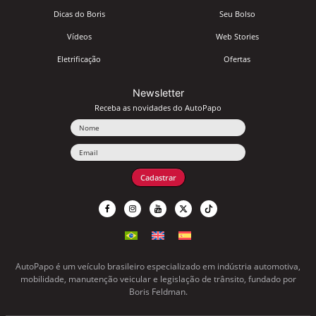
Dicas do Boris
Seu Bolso
Vídeos
Web Stories
Eletrificação
Ofertas
Newsletter
Receba as novidades do AutoPapo
Nome
Email
Cadastrar
AutoPapo é um veículo brasileiro especializado em indústria automotiva,
mobilidade, manutenção veicular e legislação de trânsito, fundado por
Boris Feldman.