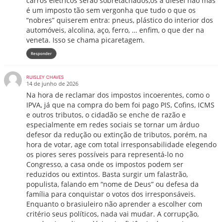
carros elétricos serão sobretachados,os a diesel não mas
é um imposto tão sem vergonha que tudo o que os
“nobres” quiserem entra: pneus, plástico do interior dos
automóveis, alcolina, aço, ferro, … enfim, o que der na
veneta. Isso se chama picaretagem.
Responder
RUISLEY CHAVES
14 de junho de 2026
Na hora de reclamar dos impostos incoerentes, como o
IPVA, já que na compra do bem foi pago PIS, Cofins, ICMS
e outros tributos, o cidadão se enche de razão e
especialmente em redes sociais se tornar um árduo
defesor da redução ou extinção de tributos, porém, na
hora de votar, age com total irresponsabilidade elegendo
os piores seres possíveis para representá-lo no
Congresso, a casa onde os impostos podem ser
reduzidos ou extintos. Basta surgir um falastrão,
populista, falando em “nome de Deus” ou defesa da
família para conquistar o votos dos irresponsáveis.
Enquanto o brasiuleiro não aprender a escolher com
critério seus políticos, nada vai mudar. A corrupção,