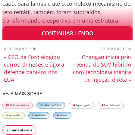
capô, para-lamas e até o complexo mecanismo do
teto retrátil, também foram subtraídos,
transformando o esportivo em uma estrutura
vazia.
CONTINUAR LENDO
NOTÍCIA ANTERIOR
PRÓXIMA NOTÍCIA
« CEO da Ford elogiou
Changan inicia pré-
carros chineses e agora
venda de SUV híbrido
defende bani-los dos
com tecnologia inédita
EUA
de injeção direta »
VEJA MAIS SOBRE
Últimas Notícias
Escolhas do Editor
Fique Ligado
Tom Schuenk
Porsche 911
Seu Bolso
Vídeos
3 Comentários