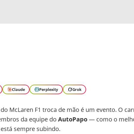
Claude
Perplexity
Grok
do McLaren F1 troca de mão é um evento. O car
membros da equipe do
AutoPapo
— como o melh
ço está sempre subindo.