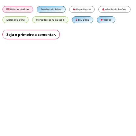
Últimas Notícias
Escolhas do Editor
Fique Ligado
João Paulo Profeta
Mercedes-Benz
Mercedes-Benz Classe S
Seu Bolso
Vídeos
Seja o primeiro a comentar.