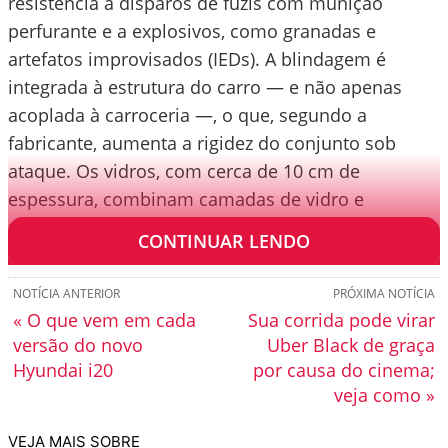
resistência a disparos de fuzis com munição
perfurante e a explosivos, como granadas e
artefatos improvisados (IEDs). A blindagem é
integrada à estrutura do carro — e não apenas
acoplada à carroceria —, o que, segundo a
fabricante, aumenta a rigidez do conjunto sob
ataque. Os vidros, com cerca de 10 cm de
espessura, combinam camadas de vidro e
policarbonato.
CONTINUAR LENDO
NOTÍCIA ANTERIOR
PRÓXIMA NOTÍCIA
« O que vem em cada
Sua corrida pode virar
versão do novo
Uber Black de graça
Hyundai i20
por causa do cinema;
veja como »
VEJA MAIS SOBRE