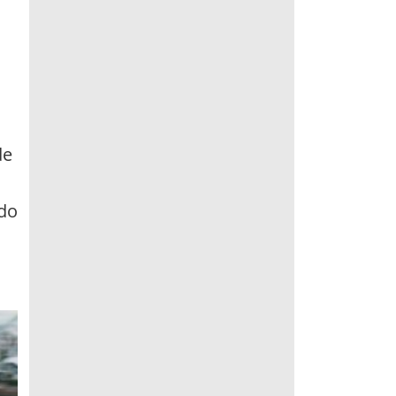
de
ndo