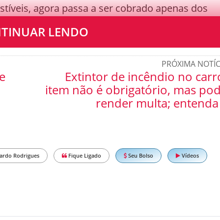
tíveis, agora passa a ser cobrado apenas dos
TINUAR LENDO
PRÓXIMA NOTÍC
e
Extintor de incêndio no carr
item não é obrigatório, mas po
render multa; entenda
ardo Rodrigues
Fique Ligado
Seu Bolso
Vídeos