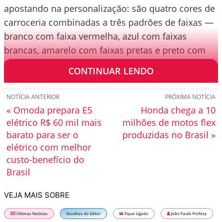
apostando na personalização: são quatro cores de
carroceria combinadas a três padrões de faixas —
branco com faixa vermelha, azul com faixas
brancas, amarelo com faixas pretas e preto com
faixas vermelhas.
CONTINUAR LENDO
NOTÍCIA ANTERIOR
PRÓXIMA NOTÍCIA
« Omoda prepara E5
Honda chega a 10
elétrico R$ 60 mil mais
milhões de motos flex
barato para ser o
produzidas no Brasil »
elétrico com melhor
custo-benefício do
Brasil
VEJA MAIS SOBRE
Últimas Notícias
Escolhas do Editor
Fique Ligado
João Paulo Profeta