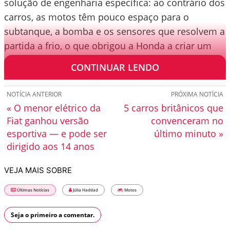
solução de engenharia específica: ao contrário dos
carros, as motos têm pouco espaço para o
subtanque, a bomba e os sensores que resolvem a
partida a frio, o que obrigou a Honda a criar um
sistema compacto de injeção e gestão eletrônica.
CONTINUAR LENDO
NOTÍCIA ANTERIOR
PRÓXIMA NOTÍCIA
« O menor elétrico da
5 carros britânicos que
Fiat ganhou versão
convenceram no
esportiva — e pode ser
último minuto »
dirigido aos 14 anos
VEJA MAIS SOBRE
Últimas Notícias
Júlia Haddad
Motos
Seja o primeiro a comentar.