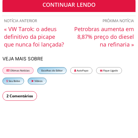
painel.
CONTINUAR LENDO
NOTÍCIA ANTERIOR
PRÓXIMA NOTÍCIA
« VW Tarok: o adeus
Petrobras aumenta em
definitivo da picape
8,87% preço do diesel
que nunca foi lançada?
na refinaria »
VEJA MAIS SOBRE
Últimas Notícias
Escolhas do Editor
AutoPapo
Fique Ligado
Seu Bolso
Vídeos
2 Comentários