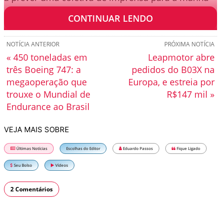
desta quarta.
CONTINUAR LENDO
NOTÍCIA ANTERIOR
PRÓXIMA NOTÍCIA
« 450 toneladas em
Leapmotor abre
três Boeing 747: a
pedidos do B03X na
megaoperação que
Europa, e estreia por
trouxe o Mundial de
R$147 mil »
Endurance ao Brasil
VEJA MAIS SOBRE
Últimas Notícias
Escolhas do Editor
Eduardo Passos
Fique Ligado
Seu Bolso
Vídeos
2 Comentários