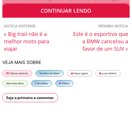
também indicam uma certa agressividade.
CONTINUAR LENDO
NOTÍCIA ANTERIOR
PRÓXIMA NOTÍCIA
« Big trail não é a
Este é o esportivo que
melhor moto para
a BMW cancelou a
viajar
favor de um SUV »
VEJA MAIS SOBRE
Últimas Notícias
Escolhas do Editor
Fique Ligado
Lucas Silvério
Mercedes-Benz
Seu Bolso
Vídeos
Seja o primeiro a comentar.