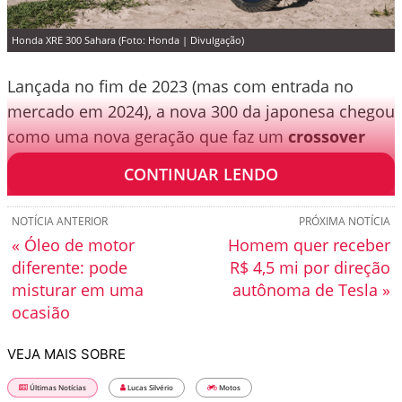
Honda XRE 300 Sahara (Foto: Honda | Divulgação)
Lançada no fim de 2023 (mas com entrada no
mercado em 2024), a nova 300 da japonesa chegou
como uma nova geração que faz um
crossover
entre a querida XRE 300 e a antiga Sahara.
CONTINUAR LENDO
NOTÍCIA ANTERIOR
PRÓXIMA NOTÍCIA
« Óleo de motor
Homem quer receber
diferente: pode
R$ 4,5 mi por direção
misturar em uma
autônoma de Tesla »
ocasião
VEJA MAIS SOBRE
Últimas Notícias
Lucas Silvério
Motos