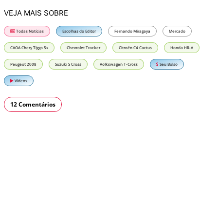
VEJA MAIS SOBRE
Todas Notícias
Escolhas do Editor
Fernando Miragaya
Mercado
CAOA Chery Tiggo 5x
Chevrolet Tracker
Citroën C4 Cactus
Honda HR-V
Peugeot 2008
Suzuki S Cross
Volkswagen T-Cross
Seu Bolso
Vídeos
12 Comentários