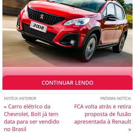
Preço: R$ 99.990
CONTINUAR LENDO
NOTÍCIA ANTERIOR
PRÓXIMA NOTÍCIA
« Carro elétrico da
FCA volta atrás e retira
Chevrolet, Bolt já tem
proposta de fusão
data para ser vendido
apresentada à Renault
no Brasil
»