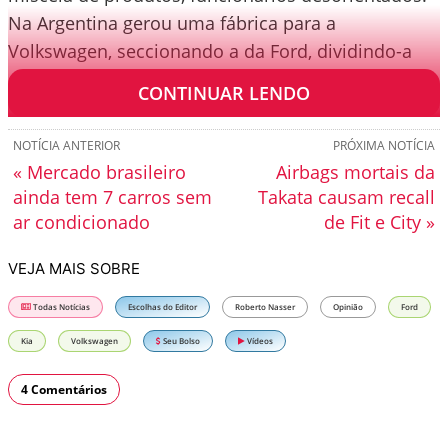
Na Argentina gerou uma fábrica para a
Volkswagen, seccionando a da Ford, dividindo-a
com simplória cerca.
CONTINUAR LENDO
NOTÍCIA ANTERIOR
PRÓXIMA NOTÍCIA
« Mercado brasileiro
Airbags mortais da
ainda tem 7 carros sem
Takata causam recall
ar condicionado
de Fit e City »
VEJA MAIS SOBRE
Todas Notícias
Escolhas do Editor
Roberto Nasser
Opinião
Ford
Kia
Volkswagen
Seu Bolso
Vídeos
4 Comentários