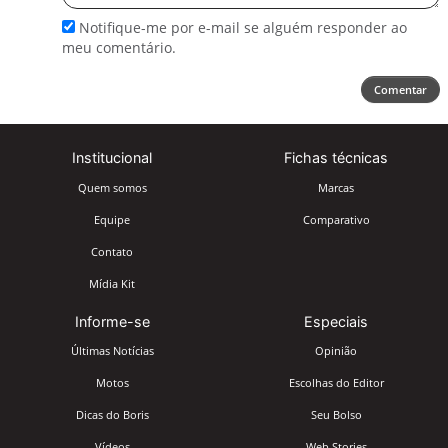
Notifique-me por e-mail se alguém responder ao
meu comentário.
Comentar
Institucional
Fichas técnicas
Quem somos
Marcas
Equipe
Comparativo
Contato
Mídia Kit
Informe-se
Especiais
Últimas Notícias
Opinião
Motos
Escolhas do Editor
Dicas do Boris
Seu Bolso
Vídeos
Web Stories