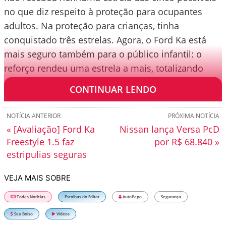
no que diz respeito à proteção para ocupantes
adultos. Na proteção para crianças, tinha
conquistado três estrelas. Agora, o Ford Ka está
mais seguro também para o público infantil: o
reforço rendeu uma estrela a mais, totalizando
quatro.
CONTINUAR LENDO
NOTÍCIA ANTERIOR
PRÓXIMA NOTÍCIA
« [Avaliação] Ford Ka
Nissan lança Versa PcD
Freestyle 1.5 faz
por R$ 68.840 »
estripulias seguras
VEJA MAIS SOBRE
Todas Notícias
Escolhas do Editor
AutoPapo
Segurança
Seu Bolso
Vídeos