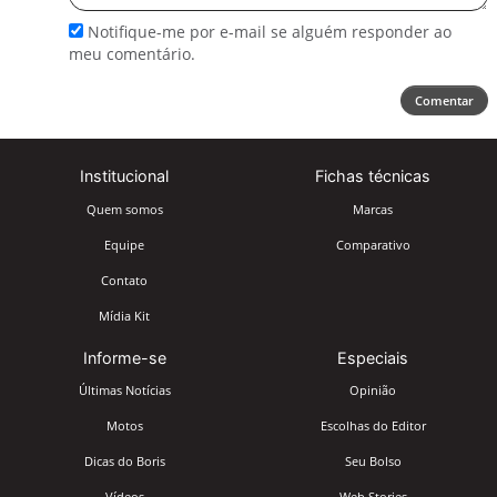
Notifique-me por e-mail se alguém responder ao
meu comentário.
Comentar
Institucional
Fichas técnicas
Quem somos
Marcas
Equipe
Comparativo
Contato
Mídia Kit
Informe-se
Especiais
Últimas Notícias
Opinião
Motos
Escolhas do Editor
Dicas do Boris
Seu Bolso
Vídeos
Web Stories