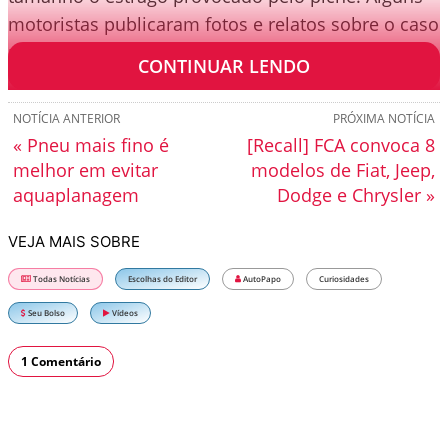
motoristas publicaram fotos e relatos sobre o caso
nas redes sociais.
CONTINUAR LENDO
NOTÍCIA ANTERIOR
PRÓXIMA NOTÍCIA
« Pneu mais fino é
[Recall] FCA convoca 8
melhor em evitar
modelos de Fiat, Jeep,
aquaplanagem
Dodge e Chrysler »
VEJA MAIS SOBRE
Todas Notícias
Escolhas do Editor
AutoPapo
Curiosidades
Seu Bolso
Vídeos
1 Comentário