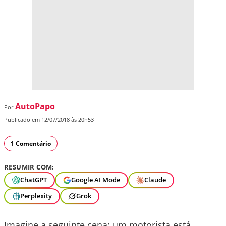
AutoPapo
Por
Publicado em 12/07/2018 às 20h53
1 Comentário
RESUMIR COM:
ChatGPT
Google AI Mode
Claude
Perplexity
Grok
Imagine a seguinte cena: um motorista está