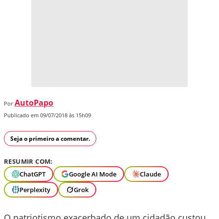
AutoPapo
Por
Publicado em 09/07/2018 às 15h09
Seja o primeiro a comentar.
RESUMIR COM:
ChatGPT
Google AI Mode
Claude
Perplexity
Grok
O patriotismo exacerbado de um cidadão custou