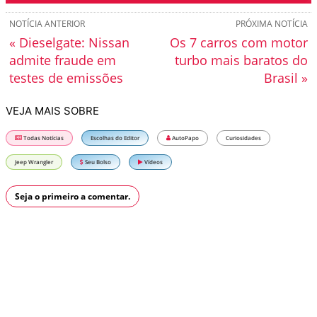
NOTÍCIA ANTERIOR
PRÓXIMA NOTÍCIA
« Dieselgate: Nissan
Os 7 carros com motor
admite fraude em
turbo mais baratos do
testes de emissões
Brasil »
VEJA MAIS SOBRE
Todas Notícias
Escolhas do Editor
AutoPapo
Curiosidades
Jeep Wrangler
Seu Bolso
Vídeos
Seja o primeiro a comentar.