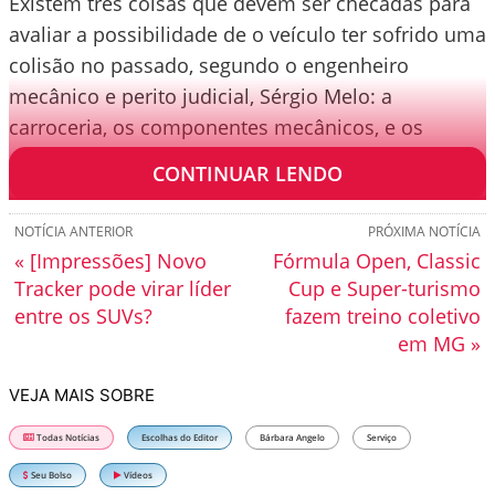
Existem três coisas que devem ser checadas para
avaliar a possibilidade de o veículo ter sofrido uma
colisão no passado, segundo o engenheiro
mecânico e perito judicial, Sérgio Melo: a
carroceria, os componentes mecânicos, e os
componentes eletrônicos.
CONTINUAR LENDO
NOTÍCIA ANTERIOR
PRÓXIMA NOTÍCIA
« [Impressões] Novo
Fórmula Open, Classic
Tracker pode virar líder
Cup e Super-turismo
entre os SUVs?
fazem treino coletivo
em MG »
VEJA MAIS SOBRE
Todas Notícias
Escolhas do Editor
Bárbara Angelo
Serviço
Seu Bolso
Vídeos