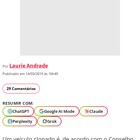
Laurie Andrade
Por
Publicado em 14/03/2019 às 16h45
29 Comentários
RESUMIR COM:
ChatGPT
Google AI Mode
Claude
Perplexity
Grok
Um veículo clonado é, de acordo com o Conselho