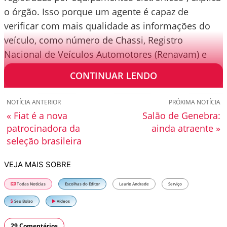
o órgão. Isso porque um agente é capaz de
verificar com mais qualidade as informações do
veículo, como número de Chassi, Registro
Nacional de Veículos Automotores (Renavam) e
placa.
CONTINUAR LENDO
NOTÍCIA ANTERIOR
PRÓXIMA NOTÍCIA
« Fiat é a nova
Salão de Genebra:
patrocinadora da
ainda atraente »
seleção brasileira
VEJA MAIS SOBRE
Todas Notícias
Escolhas do Editor
Laurie Andrade
Serviço
Seu Bolso
Vídeos
29 Comentários