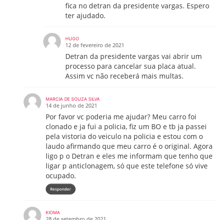
fica no detran da presidente vargas. Espero
ter ajudado.
HUGO
12 de fevereiro de 2021
Detran da presidente vargas vai abrir um
processo para cancelar sua placa atual.
Assim vc não receberá mais multas.
MARCIA DE SOUZA SILVA
14 de junho de 2021
Por favor vc poderia me ajudar? Meu carro foi
clonado e ja fui a policia, fiz um BO e tb ja passei
pela vistoria do veiculo na policia e estou com o
laudo afirmando que meu carro é o original. Agora
ligo p o Detran e eles me informam que tenho que
ligar p anticlonagem, só que este telefone só vive
ocupado.
Responder
KIOMA
28 de setembro de 2021