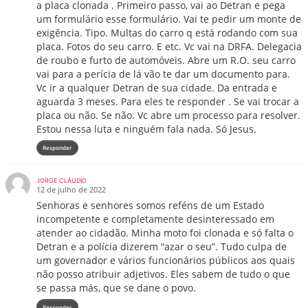
a placa clonada . Primeiro passo, vai ao Detran e pega
um formulário esse formulário. Vai te pedir um monte de
exigência. Tipo. Multas do carro q está rodando com sua
placa. Fotos do seu carro. E etc. Vc vai na DRFA. Delegacia
de roubo e furto de automóveis. Abre um R.O. seu carro
vai para a perícia de lá vão te dar um documento para.
Vc ir a qualquer Detran de sua cidade. Da entrada e
aguarda 3 meses. Para eles te responder . Se vai trocar a
placa ou não. Se não. Vc abre um processo para resolver.
Estou nessa luta e ninguém fala nada. Só Jesus.
Responder
JORGE CLÁUDIO
12 de julho de 2022
Senhoras e senhores somos reféns de um Estado
incompetente e completamente desinteressado em
atender ao cidadão. Minha moto foi clonada e só falta o
Detran e a polícia dizerem “azar o seu”. Tudo culpa de
um governador e vários funcionários públicos aos quais
não posso atribuir adjetivos. Eles sabem de tudo o que
se passa más, que se dane o povo.
Responder