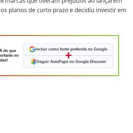
8 marcas que tiveram prejuízos ao lançarem
 os planos de curto prazo e decidiu investir em
Incluir como fonte preferida no Google
A do que
+
ortante no
das!
Seguir AutoPapo no Google Discover