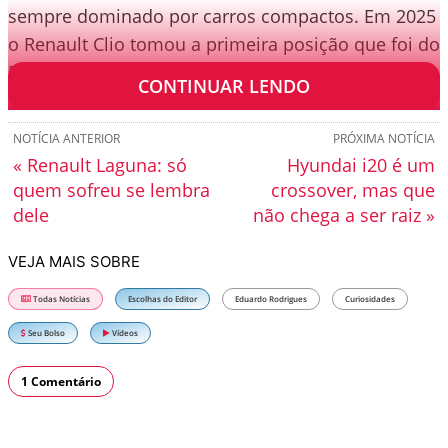
sempre dominado por carros compactos. Em 2025
o Renault Clio tomou a primeira posição que foi do
Dacia Sandero em 2024, graças a nova geração.
CONTINUAR LENDO
NOTÍCIA ANTERIOR
PRÓXIMA NOTÍCIA
« Renault Laguna: só
Hyundai i20 é um
quem sofreu se lembra
crossover, mas que
dele
não chega a ser raiz »
VEJA MAIS SOBRE
Todas Notícias
Escolhas do Editor
Eduardo Rodrigues
Curiosidades
Seu Bolso
Vídeos
1 Comentário