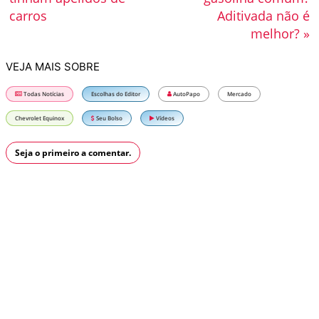
carros
Aditivada não é
melhor? »
VEJA MAIS SOBRE
Todas Notícias
Escolhas do Editor
AutoPapo
Mercado
Chevrolet Equinox
Seu Bolso
Vídeos
Seja o primeiro a comentar.