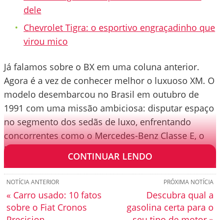
dele
Chevrolet Tigra: o esportivo engraçadinho que
virou mico
Já falamos sobre o BX em uma coluna anterior.
Agora é a vez de conhecer melhor o luxuoso XM. O
modelo desembarcou no Brasil em outubro de
1991 com uma missão ambiciosa: disputar espaço
no segmento dos sedãs de luxo, enfrentando
concorrentes como o Mercedes-Benz Classe E, o
BMW Série 5 e o Alfa Romeo 164.
CONTINUAR LENDO
NOTÍCIA ANTERIOR
PRÓXIMA NOTÍCIA
« Carro usado: 10 fatos
Descubra qual a
sobre o Fiat Cronos
gasolina certa para o
Precision
seu tipo de motor »