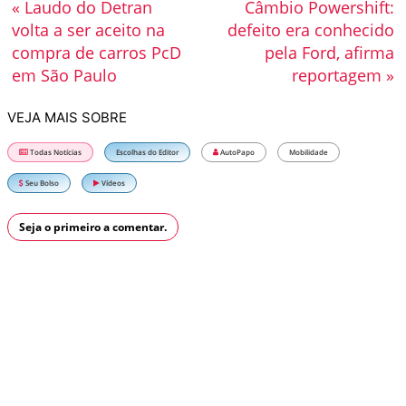
« Laudo do Detran
Câmbio Powershift:
volta a ser aceito na
defeito era conhecido
compra de carros PcD
pela Ford, afirma
em São Paulo
reportagem »
VEJA MAIS SOBRE
Todas Notícias
Escolhas do Editor
AutoPapo
Mobilidade
Seu Bolso
Vídeos
Seja o primeiro a comentar.