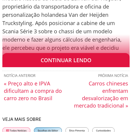
proprietário da transportadora e oficina de
personalização holandesa Van der Heijden
Truckstyling. Após posicionar a cabine de um
Scania Série 3 sobre o chassi de um modelo
moderno e fazer alguns cálculos de engenharia,
ele percebeu que o projeto era viável e decidiu
tirá-lo do papel em dezembro de 2025.
CONTINUAR LENDO
NOTÍCIA ANTERIOR
PRÓXIMA NOTÍCIA
« Preço alto e IPVA
Carros chineses
dificultam a compra do
enfrentam
carro zero no Brasil
desvalorização em
mercado tradicional »
VEJA MAIS SOBRE
Todas Notícias
Escolhas do Editor
Érico Pimenta
Curiosidades