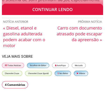
projetado para o veículo.
CONTINUAR LENDO
NOTÍCIA ANTERIOR
PRÓXIMA NOTÍCIA
« Diesel, etanol e
Carro com documento
gasolina adulterada
atrasado pode escapar
podem acabar com o
da apreensão »
motor
VEJA MAIS SOBRE
Todas Notícias
Escolhas do Editor
AutoPapo
Mercado
Chevrolet Cruze
Chevrolet Cruze Sport6
Seu Bolso
Vídeos
4 Comentários