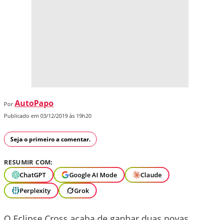
AutoPapo
Por
Publicado em 03/12/2019 às 19h20
Seja o primeiro a comentar.
RESUMIR COM:
ChatGPT
Google AI Mode
Claude
Perplexity
Grok
O Eclipse Cross acaba de ganhar duas novas