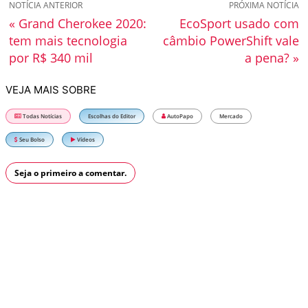
NOTÍCIA ANTERIOR
PRÓXIMA NOTÍCIA
« Grand Cherokee 2020:
EcoSport usado com
tem mais tecnologia
câmbio PowerShift vale
por R$ 340 mil
a pena? »
VEJA MAIS SOBRE
Todas Notícias
Escolhas do Editor
AutoPapo
Mercado
Seu Bolso
Vídeos
Seja o primeiro a comentar.