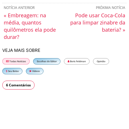
NOTÍCIA ANTERIOR
PRÓXIMA NOTÍCIA
« Embreagem: na
Pode usar Coca-Cola
média, quantos
para limpar zinabre da
quilômetros ela pode
bateria? »
durar?
VEJA MAIS SOBRE
Todas Notícias
Escolhas do Editor
Boris Feldman
Opinião
Seu Bolso
Vídeos
6 Comentários