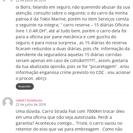
22 de julho de 2018
oi Boris, falando em seguro, não querendo abusar da sua
atenção, consulto sobre o seguinte; o do carro da minha
patroa é da Tokio Marine, porém no item Serviços consta
o seguinte na integra; ” carro reserva – 15 diárias Oficina
livre 1.0 AR.DH”, até aí tudo bem, porém o carro dela foi
para a oficina por pane mecânica e com guicho do
seguro, e para nossa surpresa , as 15 diárias do reserva
ficaram reduzidos a duas diárias, pois cfe. informação da
atendente da seguradora aquelas 15 diárias corridas
seriam apenas em caso de colisão!!!!!???., assim, gostaria
da tua abalizada opinião, pois se for ”picaretagem” , e/ou
informação enganosa crime previsto no CDC , vou acionar
o procon. abrçs
Responder
HEBERT RODRIGUES
22 de julho de 2018
Uma dúvida. Carro Strada Fiat com 7000km trocar óleo
em uma oficina que não seja autorizada. Perdi a
garantia? Aconteceu comigo… Triste, o carro vazou no
retentor do eixo que vai para embreagem . Como não