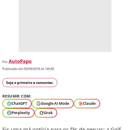
AutoPapo
Por
Publicado em 03/09/2018 às 16h30
Seja o primeiro a comentar.
RESUMIR COM:
ChatGPT
Google AI Mode
Claude
Perplexity
Grok
Eis uma má notícia para os fãs de peruas: a Golf