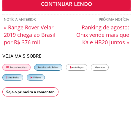
CONTINUAR LENDO
NOTÍCIA ANTERIOR
PRÓXIMA NOTÍCIA
« Range Rover Velar
Ranking de agosto:
2019 chega ao Brasil
Onix vende mais que
por R$ 376 mil
Ka e HB20 juntos »
VEJA MAIS SOBRE
Todas Notícias
Escolhas do Editor
AutoPapo
Mercado
Seu Bolso
Vídeos
Seja o primeiro a comentar.