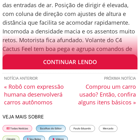
das entradas de ar. Posição de dirigir é elevada,
com coluna de direção com ajustes de altura e
distância que facilita se acomodar rapidamente.
Incomoda a densidade macia e os assentos muito
retos. Motorista fica afundado. Volante do C4
Cactus Feel tem boa pega e agrupa comandos de
som e telefonia.
CONTINUAR LENDO
NOTÍCIA ANTERIOR
PRÓXIMA NOTÍCIA
« Robô com expressão
Comprou um carro
humana desenvolverá
usado? Então, confira
carros autônomos
alguns itens básicos »
VEJA MAIS SOBRE
Todas Notícias
Escolhas do Editor
Paulo Eduardo
Mercado
Citroën
Seu Bolso
Vídeos