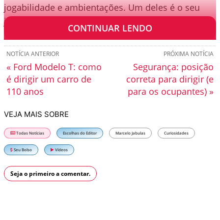
jogabilidade e ambientações. Um deles é o seu
jogo de carro.
CONTINUAR LENDO
NOTÍCIA ANTERIOR
PRÓXIMA NOTÍCIA
« Ford Modelo T: como
Segurança: posição
é dirigir um carro de
correta para dirigir (e
110 anos
para os ocupantes) »
VEJA MAIS SOBRE
Todas Notícias
Escolhas do Editor
Marcelo Jabulas
Curiosidades
Seu Bolso
Vídeos
Seja o primeiro a comentar.