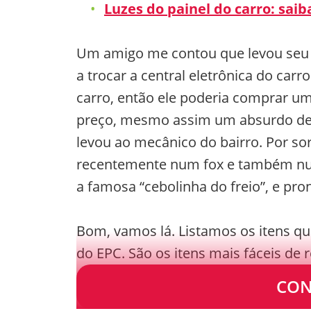
Luzes do painel do carro: saib
Um amigo me contou que levou seu A
a trocar a central eletrônica do car
carro, então ele poderia comprar um
preço, mesmo assim um absurdo de car
levou ao mecânico do bairro. Por so
recentemente num fox e também num g
a famosa “cebolinha do freio”, e pro
Bom, vamos lá. Listamos os itens que
do EPC. São os itens mais fáceis d
maior frequência.
CON