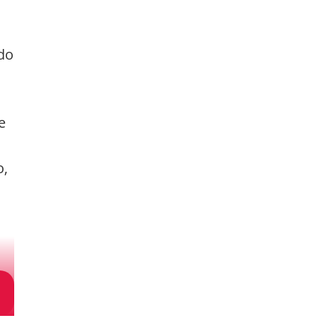
do
e
o,