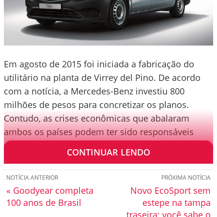
Em agosto de 2015 foi iniciada a fabricação do
utilitário na planta de Virrey del Pino. De acordo
com a notícia, a Mercedes-Benz investiu 800
milhões de pesos para concretizar os planos.
Contudo, as crises econômicas que abalaram
ambos os países podem ter sido responsáveis
pelo fracasso deles.
CONTINUAR LENDO
NOTÍCIA ANTERIOR
PRÓXIMA NOTÍCIA
« Goodyear completa
Novo EcoSport sem
100 anos de Brasil
estepe na tampa
traseira; você sabe o