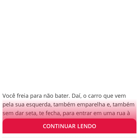
Você freia para não bater. Daí, o carro que vem
pela sua esquerda, também emparelha e, também
sem dar seta, te fecha, para entrar em uma rua à
direita, repetindo a ação do outro carro.
CONTINUAR LENDO