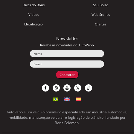
Dicas do Boris
Seu Bolso
Vídeos
Web Stories
Eletrificação
Ofertas
Newsletter
Receba as novidades do AutoPapo
Nome
Email
Cadastrar
AutoPapo é um veículo brasileiro especializado em indústria automotiva,
mobilidade, manutenção veicular e legislação de trânsito, fundado por
Boris Feldman.