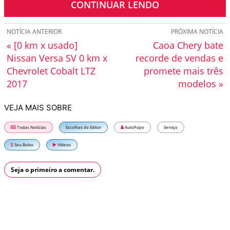
CONTINUAR LENDO
NOTÍCIA ANTERIOR
PRÓXIMA NOTÍCIA
« [0 km x usado]
Caoa Chery bate
Nissan Versa SV 0 km x
recorde de vendas e
Chevrolet Cobalt LTZ
promete mais três
2017
modelos »
VEJA MAIS SOBRE
Todas Notícias
Escolhas do Editor
AutoPapo
Serviço
Seu Bolso
Vídeos
Seja o primeiro a comentar.