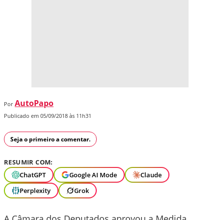
AutoPapo
Por
Publicado em 05/09/2018 às 11h31
Seja o primeiro a comentar.
RESUMIR COM:
ChatGPT
Google AI Mode
Claude
Perplexity
Grok
A Câmara dos Deputados aprovou a Medida